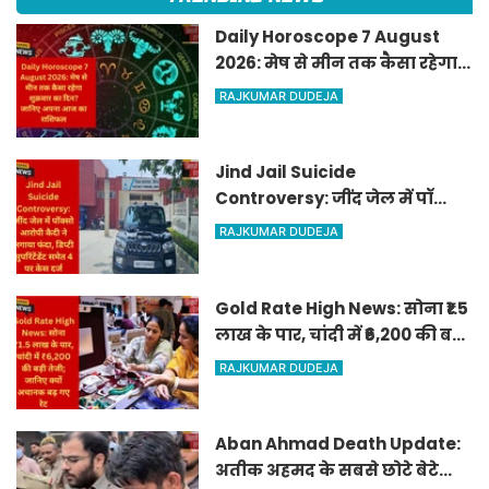
Daily Horoscope 7 August
2026: मेष से मीन तक कैसा रहेगा
शुक्रवार का दिन? जानिए अपना
RAJKUMAR DUDEJA
आज का राशिफल
Jind Jail Suicide
Controversy: जींद जेल में पॉक्सो
आरोपी कैदी ने लगाया फंदा, डिप्टी
RAJKUMAR DUDEJA
सुपरिंटेंडेंट समेत 4 पर केस दर्ज
Gold Rate High News: सोना ₹1.5
लाख के पार, चांदी में ₹6,200 की बड़ी
तेजी; जानिए क्यों अचानक बढ़ गए
RAJKUMAR DUDEJA
रेट
Aban Ahmad Death Update:
अतीक अहमद के सबसे छोटे बेटे