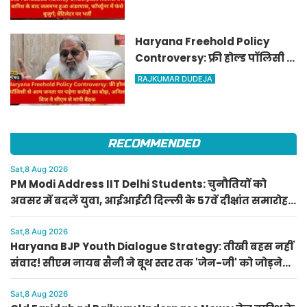
फॉर्च्यूनर में फंसे बुजुर्ग; वेंटिलेटर पर
भर्ती
Haryana Freehold Policy
Controversy: फ्री होल्ड पॉलिसी से
आम जनता पर पड़ेगा करोड़ों का
RAJKUMAR DUDEJA
बोझ, अनिल विज ने सीएम से मांगी
बैठक
RECOMMENDED
Sat,8 Aug 2026
PM Modi Address IIT Delhi Students: चुनौतियों को
अवसर में बदलें युवा, आईआईटी दिल्ली के 57वें दीक्षांत समारोह
में पीएम मोदी का नया मंत्र
Sat,8 Aug 2026
Haryana BJP Youth Dialogue Strategy: तीखी बहस नहीं
संवाद! सीएम नायब सैनी ने बूथ स्तर तक 'जेन-जी' को जोड़ने
का बनाया प्लान
Sat,8 Aug 2026