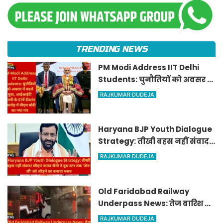
TRENDING NEWS
PM Modi Address IIT Delhi
Students: चुनौतियों को अवसर में
बदलें युवा, आईआईटी दिल्ली के
RAJKUMAR DUDEJA
57वें दीक्षांत समारोह में पीएम मोदी
का नया मंत्र
Haryana BJP Youth Dialogue
Strategy: तीखी बहस नहीं संवाद!
सीएम नायब सैनी ने बूथ स्तर तक
RAJKUMAR DUDEJA
'जेन-जी' को जोड़ने का बनाया
प्लान
Old Faridabad Railway
Underpass News: तेज बारिश के
बाद जलमग्न हुआ अंडरपास,
RAJKUMAR DUDEJA