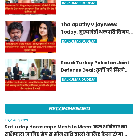
के दौरान घायल हुए शुभमन गिल,
RAJKUMAR DUDEJA
जानिए गॉल टेस्ट में खेलेंगे या नहीं
Thalapathy Vijay News
Today: मुख्यमंत्री थलपति विजय
की पर्सनल लाइफ से जुड़ी बड़ी खबर,
RAJKUMAR DUDEJA
पत्नी संगीता संग सुलझा विवाद
Saudi Turkey Pakistan Joint
Defense Deal: तुर्की को मिली
परमाणु छतरी! जानिए पाकिस्तान,
RAJKUMAR DUDEJA
सऊदी और तुर्की के सैन्य गठबंधन
के मायने
RECOMMENDED
Fri,7 Aug 2026
Saturday Horoscope Mesh to Meen: कल शनिवार का
राशिफल! जानिए मेष से मीन राशि वालों के लिए कैसा रहेगा