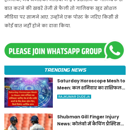
बात करने की खबरें तेजी से फैली तो गालिबफ खुद सोशल
मीडिया पर सामने आए. उन्होंने एक पोस्ट के जरिए किसी से
कोई बात नहीं होने का दावा किया.
TRENDING NEWS
Saturday Horoscope Mesh to
Meen: कल शनिवार का राशिफल!
जानिए मेष से मीन राशि वालों के
RAJKUMAR DUDEJA
लिए कैसा रहेगा दिन, किसे मिलेगा
आर्थिक लाभ
Shubman Gill Finger Injury
News: कोलंबो में कैचिंग प्रैक्टिस