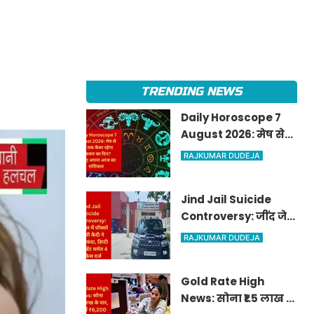
TRENDING NEWS
Daily Horoscope 7
August 2026: मेष से
मीन तक कैसा रहेगा
RAJKUMAR DUDEJA
शुक्रवार का दिन? जानिए
अपना आज का राशिफल
Jind Jail Suicide
Controversy: जींद जेल
में पॉक्सो आरोपी कैदी ने
RAJKUMAR DUDEJA
लगाया फंदा, डिप्टी
सुपरिंटेंडेंट समेत 4 पर
Gold Rate High
केस दर्ज
News: सोना ₹1.5 लाख के