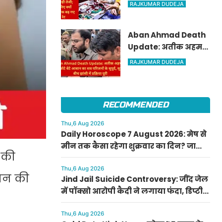
पार, चांदी में ₹6,200 की
RAJKUMAR DUDEJA
बड़ी तेजी; जानिए क्यों
अचानक बढ़ गए रेट
Aban Ahmad Death
Update: अतीक अहमद
के सबसे छोटे बेटे आबान
RAJKUMAR DUDEJA
का शव परिजनों के सुपुर्द,
सुरक्षा के बीच झांसी में
प्रक्रिया पूरी
RECOMMENDED
Thu,6 Aug 2026
Daily Horoscope 7 August 2026: मेष से
मीन तक कैसा रहेगा शुक्रवार का दिन? जानिए
 की
अपना आज का राशिफल
Thu,6 Aug 2026
एशन की
Jind Jail Suicide Controversy: जींद जेल
में पॉक्सो आरोपी कैदी ने लगाया फंदा, डिप्टी
सुपरिंटेंडेंट समेत 4 पर केस दर्ज
Thu,6 Aug 2026