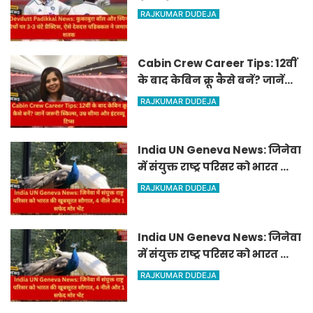
3-3 घंटे प्रैक्टिस, ऐसे देवदत्त
RAJKUMAR DUDEJA
पडिक्कल ने जमाया शतक
Cabin Crew Career Tips: 12वीं
के बाद केबिन क्रू कैसे बनें? जानें
जरूरी स्किल्स, उम्र सीमा और इंटरव्यू
RAJKUMAR DUDEJA
टिप्स
India UN Geneva News: जिनेवा
में संयुक्त राष्ट्र परिसर को भारत की
खूबसूरत सौगात, 4 नीले और 1
RAJKUMAR DUDEJA
सफेद मोर भेंट
India UN Geneva News: जिनेवा
में संयुक्त राष्ट्र परिसर को भारत की
खूबसूरत सौगात, 4 नीले और 1
RAJKUMAR DUDEJA
सफेद मोर भेंट