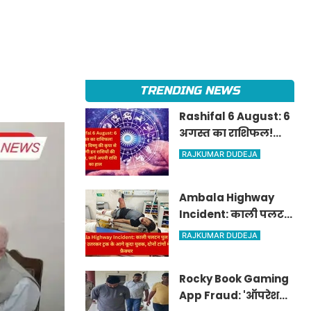
TRENDING NEWS
Rashifal 6 August: 6
अगस्त का राशिफल!
भगवान विष्णु की कृपा
RAJKUMAR DUDEJA
से चमकेगी इन राशियों
की किस्मत, जानें अपनी
Ambala Highway
राशि का हाल
Incident: काली पलटन
पुल के पास ऑटो से
RAJKUMAR DUDEJA
उतरकर ट्रक के आगे कूदा
युवक, दोनों टांगों में
Rocky Book Gaming
गंभीर फ्रैक्चर
App Fraud: 'ऑपरेशन