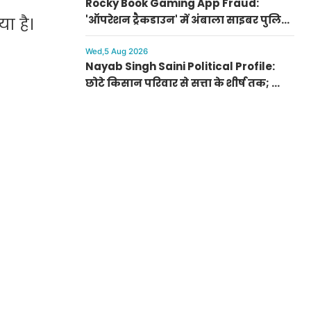
Rocky Book Gaming App Fraud:
'ऑपरेशन ट्रैकडाउन' में अंबाला साइबर पुलिस
ा है।
को सफलता, 186 ATM और पासबुक बरामद
Wed,5 Aug 2026
Nayab Singh Saini Political Profile:
छोटे किसान परिवार से सत्ता के शीर्ष तक; क्यों
आम जनता के दिल में छाए CM सैनी