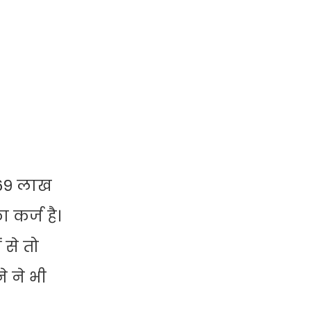
 69 लाख
 कर्ज है।
 से तो
े ने भी