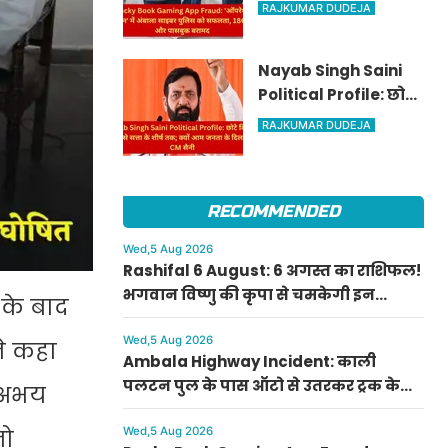
ट्रैकडाउन' में अंबाला
RAJKUMAR DUDEJA
साइबर पुलिस को
सफलता, 186 ATM और
Nayab Singh Saini
पासबुक बरामद
Political Profile: छोटे
किसान परिवार से सत्ता
RAJKUMAR DUDEJA
के शीर्ष तक; क्यों आम
जनता के दिल में छाए
CM सैनी
RECOMMENDED
Wed,5 Aug 2026
Rashifal 6 August: 6 अगस्त का राशिफल!
भगवान विष्णु की कृपा से चमकेगी इन
 के बाद
राशियों की किस्मत, जानें अपनी राशि का हाल
Wed,5 Aug 2026
ने कहा
Ambala Highway Incident: काली
पलटन पुल के पास ऑटो से उतरकर ट्रक के
ि अभय
आगे कूदा युवक, दोनों टांगों में गंभीर फ्रैक्चर
Wed,5 Aug 2026
जो