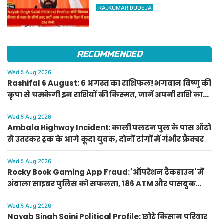
सत्ता के शीर्ष तक; क्यों आम जनता
RAJKUMAR DUDEJA
के दिल में छाए CM सैनी
RECOMMENDED
Wed,5 Aug 2026
Rashifal 6 August: 6 अगस्त का राशिफल! भगवान विष्णु की
कृपा से चमकेगी इन राशियों की किस्मत, जानें अपनी राशि का
हाल
Wed,5 Aug 2026
Ambala Highway Incident: काली पलटन पुल के पास ऑटो
से उतरकर ट्रक के आगे कूदा युवक, दोनों टांगों में गंभीर फ्रैक्चर
Wed,5 Aug 2026
Rocky Book Gaming App Fraud: 'ऑपरेशन ट्रैकडाउन' में
अंबाला साइबर पुलिस को सफलता, 186 ATM और पासबुक
बरामद
Wed,5 Aug 2026
Nayab Singh Saini Political Profile: छोटे किसान परिवार