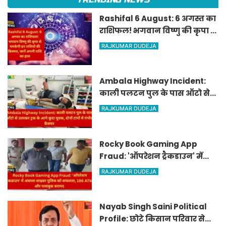
Rashifal 6 August: 6 अगस्त का
राशिफल! भगवान विष्णु की कृपा से
चमकेगी इन राशियों की किस्मत,
RAJKUMAR DUDEJA
जानें अपनी राशि का हाल
Ambala Highway Incident:
काली पलटन पुल के पास ऑटो से
उतरकर ट्रक के आगे कूदा युवक,
RAJKUMAR DUDEJA
दोनों टांगों में गंभीर फ्रैक्चर
Rocky Book Gaming App
Fraud: 'ऑपरेशन ट्रैकडाउन' में
अंबाला साइबर पुलिस को सफलता,
RAJKUMAR DUDEJA
186 ATM और पासबुक बरामद
Nayab Singh Saini Political
Profile: छोटे किसान परिवार से