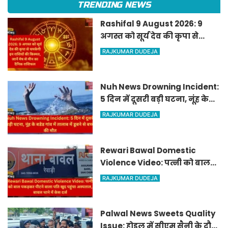
TRENDING NEWS
Rashifal 9 August 2026: 9
अगस्त को सूर्य देव की कृपा से
चमकेगी इन राशियों की किस्मत,
RAJKUMAR DUDEJA
जानें मेष से मीन का दैनिक
राशिफल
Nuh News Drowning Incident:
5 दिन में दूसरी बड़ी घटना, नूंह के
बडेड गांव में तालाब में डूबने से बच्चे
RAJKUMAR DUDEJA
की मौत
Rewari Bawal Domestic
Violence Video: पत्नी को बाल
पकड़कर पीटने वाला पति खुद
RAJKUMAR DUDEJA
पहुंचा अस्पताल, बावल थाने में केस
दर्ज
Palwal News Sweets Quality
Issue: होडल में सीएम सैनी के दौरे