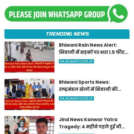
TRENDING NEWS
Bhiwani Rain News Alert:
भिवानी में सड़कों पर भरा 1.5 फीट
पानी, कैरू में ग्वार की फसल को
RAJKUMAR DUDEJA
हुआ भारी फायदा
Bhiwani Sports News:
राष्ट्रमंडल खेलों में भिवानी की
बेटियों का जलवा, डीसी और
RAJKUMAR DUDEJA
ग्रामीणों ने किया सम्मानित;
धनाना में खेल स्टेडियम की मांग
Jind News Kanwar Yatra
Tragedy: 4 महीने पहले हुई थी
शादी! यमुनानगर सड़क हादसे में