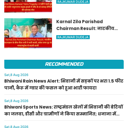
RAJKUMAR DUDEJA
जींद के दो कांवड़ प्रेमियों की दर्दनाक
मौत
Karnal Zila Parishad
Chairman Result: नाटकीय
घटनाक्रम के बीच गीता रानी ने
RAJKUMAR DUDEJA
मारी बाजी, प्रवेश राणा गुट के
मास्टरस्ट्रोक से बदली बाजी
RECOMMENDED
Sat,8 Aug 2026
Bhiwani Rain News Alert: भिवानी में सड़कों पर भरा 1.5 फीट
पानी, कैरू में ग्वार की फसल को हुआ भारी फायदा
Sat,8 Aug 2026
Bhiwani Sports News: राष्ट्रमंडल खेलों में भिवानी की बेटियों
का जलवा, डीसी और ग्रामीणों ने किया सम्मानित; धनाना में
खेल स्टेडियम की मांग
Sat,8 Aug 2026