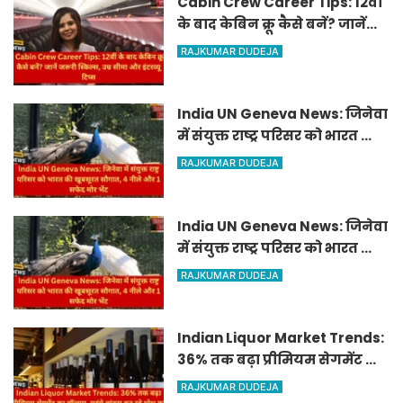
Cabin Crew Career Tips: 12वीं
के बाद केबिन क्रू कैसे बनें? जानें
जरूरी स्किल्स, उम्र सीमा और इंटरव्यू
RAJKUMAR DUDEJA
टिप्स
India UN Geneva News: जिनेवा
में संयुक्त राष्ट्र परिसर को भारत की
खूबसूरत सौगात, 4 नीले और 1
RAJKUMAR DUDEJA
सफेद मोर भेंट
India UN Geneva News: जिनेवा
में संयुक्त राष्ट्र परिसर को भारत की
खूबसूरत सौगात, 4 नीले और 1
RAJKUMAR DUDEJA
सफेद मोर भेंट
Indian Liquor Market Trends:
36% तक बढ़ा प्रीमियम सेगमेंट का
वॉल्यूम, महंगे ब्रांड्स बन रहे ग्रोथ
RAJKUMAR DUDEJA
का मुख्य जरिया