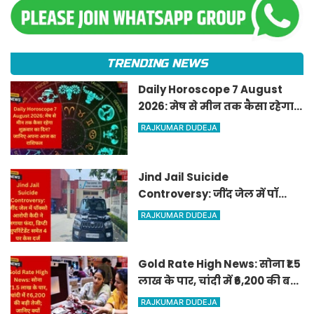
TRENDING NEWS
Daily Horoscope 7 August
2026: मेष से मीन तक कैसा रहेगा
शुक्रवार का दिन? जानिए अपना
RAJKUMAR DUDEJA
आज का राशिफल
Jind Jail Suicide
Controversy: जींद जेल में पॉक्सो
आरोपी कैदी ने लगाया फंदा, डिप्टी
RAJKUMAR DUDEJA
सुपरिंटेंडेंट समेत 4 पर केस दर्ज
Gold Rate High News: सोना ₹1.5
लाख के पार, चांदी में ₹6,200 की बड़ी
तेजी; जानिए क्यों अचानक बढ़ गए
RAJKUMAR DUDEJA