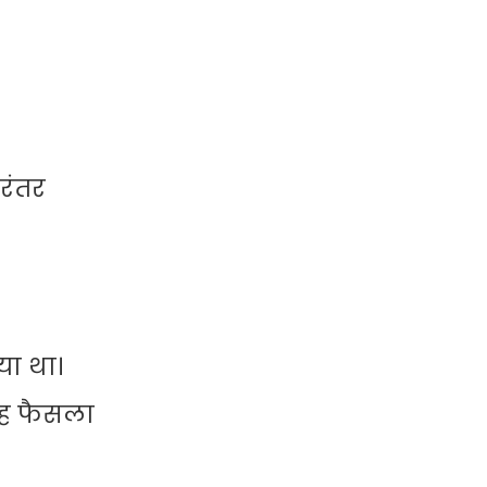
रंतर
या था।
यह फैसला