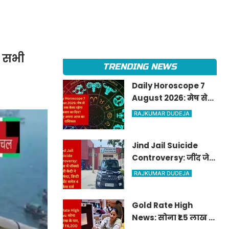
, सभी
TRENDING NEWS
Daily Horoscope 7
August 2026: मेष से
मीन तक कैसा रहेगा
RAJKUMAR DUDEJA
शुक्रवार का दिन? जानिए
अपना आज का राशिफल
Jind Jail Suicide
Controversy: जींद जेल
में पॉक्सो आरोपी कैदी ने
RAJKUMAR DUDEJA
लगाया फंदा, डिप्टी
सुपरिंटेंडेंट समेत 4 पर
Gold Rate High
केस दर्ज
News: सोना ₹1.5 लाख के