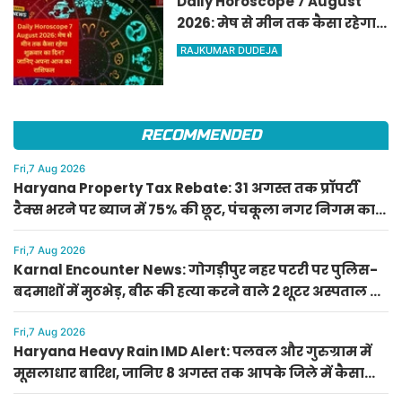
Daily Horoscope 7 August
2026: मेष से मीन तक कैसा रहेगा
शुक्रवार का दिन? जानिए अपना
RAJKUMAR DUDEJA
आज का राशिफल
RECOMMENDED
Fri,7 Aug 2026
Haryana Property Tax Rebate: 31 अगस्त तक प्रॉपर्टी
टैक्स भरने पर ब्याज में 75% की छूट, पंचकूला नगर निगम का
सीलिंग अलर्ट
Fri,7 Aug 2026
Karnal Encounter News: गोगड़ीपुर नहर पटरी पर पुलिस-
बदमाशों में मुठभेड़, बीरू की हत्या करने वाले 2 शूटर अस्पताल में
मृत घोषित
Fri,7 Aug 2026
Haryana Heavy Rain IMD Alert: पलवल और गुरुग्राम में
मूसलाधार बारिश, जानिए 8 अगस्त तक आपके जिले में कैसा
रहेगा मौसम