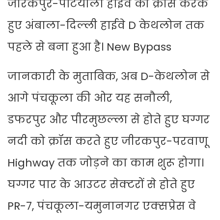
जीरकपुर-पटियाला हाईवे को क्रॉस करके
हुए अंबाला-दिल्ली हाईवे D केथलोन तक
पहले से बना हुआ है। New Bypass
जानकारी के मुताबिक, अब D-केथलोन से
आगे पंचकूला की ओर यह सनौली,
डफरपुर और पीरमुछल्ला से होते हुए घग्गर
नदी को क्रॉस करते हुए जीरकपुर-परवाणू
Highway तक जोड़ने का काम शुरू होगा।
घग्गर पार के आउटर सेक्टरों से होते हुए
PR-7, पंचकूला-यमुनानगर एक्सप्रेस वे