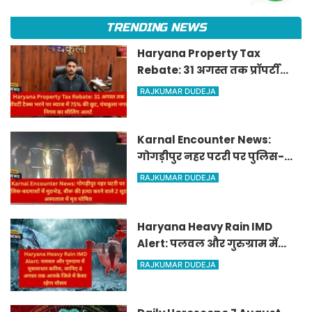
TRENDING NEWS
Haryana Property Tax
Rebate: 31 अगस्त तक प्रॉपर्टी
टैक्स भरने पर ब्याज में 75% की
RAJKUMAR DUDEJA
छूट, पंचकूला नगर निगम का
सीलिंग अलर्ट
Karnal Encounter News:
गोगड़ीपुर नहर पटरी पर पुलिस-
बदमाशों में मुठभेड़, बीरू की हत्या
RAJKUMAR DUDEJA
करने वाले 2 शूटर अस्पताल में मृत
घोषित
Haryana Heavy Rain IMD
Alert: पलवल और गुरुग्राम में
मूसलाधार बारिश, जानिए 8 अगस्त
RAJKUMAR DUDEJA
तक आपके जिले में कैसा रहेगा
मौसम