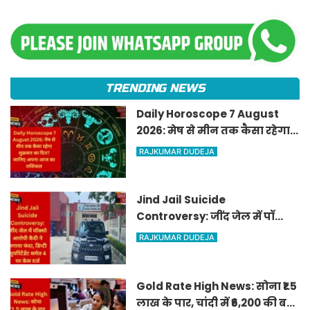
TRENDING NEWS
Daily Horoscope 7 August
2026: मेष से मीन तक कैसा रहेगा
शुक्रवार का दिन? जानिए अपना
RAJKUMAR DUDEJA
आज का राशिफल
Jind Jail Suicide
Controversy: जींद जेल में पॉक्सो
आरोपी कैदी ने लगाया फंदा, डिप्टी
RAJKUMAR DUDEJA
सुपरिंटेंडेंट समेत 4 पर केस दर्ज
Gold Rate High News: सोना ₹1.5
लाख के पार, चांदी में ₹6,200 की बड़ी