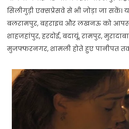
सिलीगुड़ी एक्सप्रेसवे से भी जोड़ा जा सकें।
बलरामपुर, बहराइच और लखनऊ को आपस में बे
शाहजहांपुर, हरदोई, बदायूं, रामपुर, मुरादा
मुजफ्फरनगर, शामली होते हुए पानीपत त