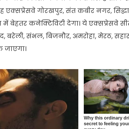
 यह एक्सप्रेसवे गोरखपुर, संत कबीर नगर, सिद्धा
हतर कनेक्टिविटी देगा। ये एक्सप्रेसवे सीत
बाद, बरेली, संभल, बिजनौर, अमरोहा, मेरठ, सहा
क जाएगा।