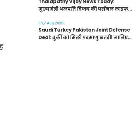
Thalapathy Vijay News Today:
मुख्यमंत्री थलपति विजय की पर्सनल लाइफ
से जुड़ी बड़ी खबर, पत्नी संगीता संग सुलझा
विवाद
Fri,7 Aug 2026
Saudi Turkey Pakistan Joint Defense
Deal: तुर्की को मिली परमाणु छतरी! जानिए
पाकिस्तान, सऊदी और तुर्की के सैन्य गठबंधन
यह
के मायने