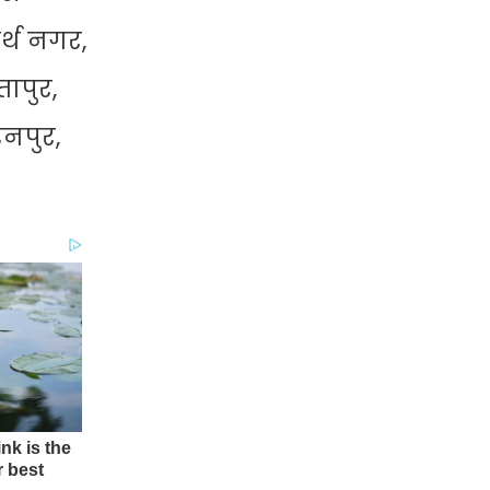
र्थ नगर,
ापुर,
रनपुर,