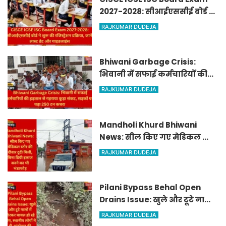
2027-2028: सीआईएससीई बोर्ड ने
शुरू की रजिस्ट्रेशन प्रक्रिया, जानें
RAJKUMAR DUDEJA
लास्ट डेट और गाइडलाइंस
Bhiwani Garbage Crisis:
भिवानी में सफाई कर्मचारियों की
हड़ताल से गहराया कूड़ा संकट,
RAJKUMAR DUDEJA
सड़कों पर पड़ा 250 टन कचरा
Mandholi Khurd Bhiwani
News: सील किए गए मेडिकल स्टोर
की दीवार टूटी मिली, बिना डिग्री
RAJKUMAR DUDEJA
इलाज करने का भी भंडाफोड़
Pilani Bypass Behal Open
Drains Issue: खुले और टूटे नालों
में गिरकर घायल हो रहे लोग,
RAJKUMAR DUDEJA
स्थानीय लोगों ने दी आंदोलन की