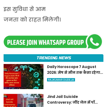
इस सुविधा से आम
जनता को राहत मिलेगी।
TRENDING NEWS
Daily Horoscope 7 August
2026: मेष से मीन तक कैसा रहेगा
शुक्रवार का दिन? जानिए अपना
RAJKUMAR DUDEJA
आज का राशिफल
Jind Jail Suicide
Controversy: जींद जेल में पॉक्सो