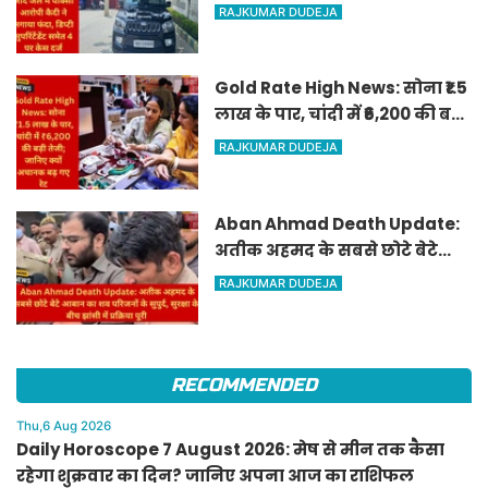
आरोपी कैदी ने लगाया फंदा, डिप्टी
RAJKUMAR DUDEJA
सुपरिंटेंडेंट समेत 4 पर केस दर्ज
Gold Rate High News: सोना ₹1.5
लाख के पार, चांदी में ₹6,200 की बड़ी
तेजी; जानिए क्यों अचानक बढ़ गए
RAJKUMAR DUDEJA
रेट
Aban Ahmad Death Update:
अतीक अहमद के सबसे छोटे बेटे
आबान का शव परिजनों के सुपुर्द,
RAJKUMAR DUDEJA
सुरक्षा के बीच झांसी में प्रक्रिया पूरी
RECOMMENDED
Thu,6 Aug 2026
Daily Horoscope 7 August 2026: मेष से मीन तक कैसा
रहेगा शुक्रवार का दिन? जानिए अपना आज का राशिफल