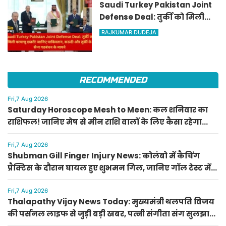
Saudi Turkey Pakistan Joint
Defense Deal: तुर्की को मिली
परमाणु छतरी! जानिए पाकिस्तान,
RAJKUMAR DUDEJA
सऊदी और तुर्की के सैन्य गठबंधन
के मायने
RECOMMENDED
Fri,7 Aug 2026
Saturday Horoscope Mesh to Meen: कल शनिवार का
राशिफल! जानिए मेष से मीन राशि वालों के लिए कैसा रहेगा
दिन, किसे मिलेगा आर्थिक लाभ
Fri,7 Aug 2026
Shubman Gill Finger Injury News: कोलंबो में कैचिंग
प्रैक्टिस के दौरान घायल हुए शुभमन गिल, जानिए गॉल टेस्ट में
खेलेंगे या नहीं
Fri,7 Aug 2026
Thalapathy Vijay News Today: मुख्यमंत्री थलपति विजय
की पर्सनल लाइफ से जुड़ी बड़ी खबर, पत्नी संगीता संग सुलझा
विवाद