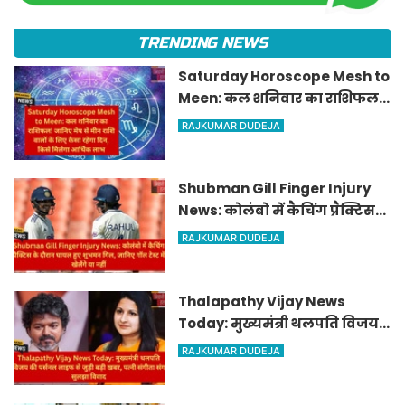
TRENDING NEWS
Saturday Horoscope Mesh to
Meen: कल शनिवार का राशिफल!
जानिए मेष से मीन राशि वालों के
RAJKUMAR DUDEJA
लिए कैसा रहेगा दिन, किसे मिलेगा
आर्थिक लाभ
Shubman Gill Finger Injury
News: कोलंबो में कैचिंग प्रैक्टिस
के दौरान घायल हुए शुभमन गिल,
RAJKUMAR DUDEJA
जानिए गॉल टेस्ट में खेलेंगे या नहीं
Thalapathy Vijay News
Today: मुख्यमंत्री थलपति विजय
की पर्सनल लाइफ से जुड़ी बड़ी खबर,
RAJKUMAR DUDEJA
पत्नी संगीता संग सुलझा विवाद