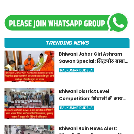
TRENDING NEWS
Bhiwani Jahar Giri Ashram
Sawan Special: सिद्धपीठ बाबा
जहर गिरी आश्रम में सावन की धूम,
RAJKUMAR DUDEJA
जानें पारदेश्वर शिवलिंग पूजा का
महत्व
Bhiwani District Level
Competition: भिवानी में 'माय
भारत' जिला स्तरीय प्रतियोगिता
RAJKUMAR DUDEJA
संपन्न, नुक्कड़ नाटक में राहुल और
पेंटिंग में राशि प्रथम
Bhiwani Rain News Alert: