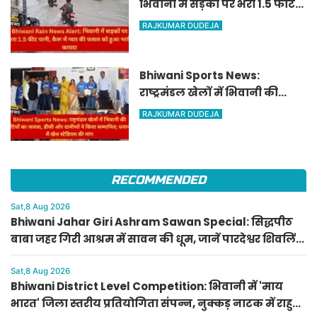
भिवानी में सड़कों पर भरा 1.5 फीट
पानी, कैरू में ग्वार की फसल को
RAJKUMAR DUDEJA
हुआ भारी फायदा
Bhiwani Sports News:
राष्ट्रमंडल खेलों में भिवानी की
बेटियों का जलवा, डीसी और
RAJKUMAR DUDEJA
ग्रामीणों ने किया सम्मानित;
धनाना में खेल स्टेडियम की मांग
RECOMMENDED
Sat,8 Aug 2026
Bhiwani Jahar Giri Ashram Sawan Special: सिद्धपीठ
बाबा जहर गिरी आश्रम में सावन की धूम, जानें पारदेश्वर शिवलिंग
पूजा का महत्व
Sat,8 Aug 2026
Bhiwani District Level Competition: भिवानी में 'माय
भारत' जिला स्तरीय प्रतियोगिता संपन्न, नुक्कड़ नाटक में राहुल