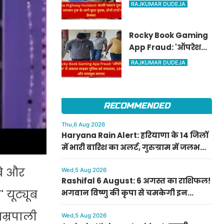
पुल के पास ऑटो से
RAJKUMAR DUDEJA
उतरकर ट्रक के आगे कूदा
युवक, दोनों टांगों में
Rocky Book Gaming
गंभीर फ्रैक्चर
App Fraud: 'ऑपरेशन
ट्रैकडाउन' में अंबाला
RAJKUMAR DUDEJA
साइबर पुलिस को
सफलता, 186 ATM और
पासबुक बरामद
RECOMMENDED
Thu,6 Aug 2026
Haryana Rain Alert: हरियाणा के 14 जिलों
में भारी बारिश का अलर्ट, गुरुग्राम में जलभराव
के चलते WFH की अपील
बे और
Wed,5 Aug 2026
Rashifal 6 August: 6 अगस्त का राशिफल!
 यूट्यूब
भगवान विष्णु की कृपा से चमकेगी इन
राशियों की किस्मत, जानें अपनी राशि का हाल
आम्रपाली
Wed,5 Aug 2026