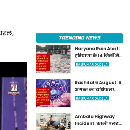
ायरल,
TRENDING NEWS
Haryana Rain Alert:
हरियाणा के 14 जिलों में
भारी बारिश का अलर्ट,
RAJKUMAR DUDEJA
गुरुग्राम में जलभराव के
चलते WFH की अपील
Rashifal 6 August: 6
अगस्त का राशिफल!
भगवान विष्णु की कृपा
RAJKUMAR DUDEJA
से चमकेगी इन राशियों
की किस्मत, जानें अपनी
Ambala Highway
राशि का हाल
Incident: काली पलटन