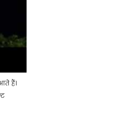
े हैं।
्ट