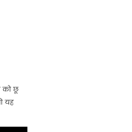
 को छू
तो यह