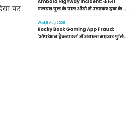
Ambala Highway Incident: काली
डिया पर
पलटन पुल के पास ऑटो से उतरकर ट्रक के
आगे कूदा युवक, दोनों टांगों में गंभीर फ्रैक्चर
Wed,5 Aug 2026
Rocky Book Gaming App Fraud:
'ऑपरेशन ट्रैकडाउन' में अंबाला साइबर पुलिस
को सफलता, 186 ATM और पासबुक बरामद