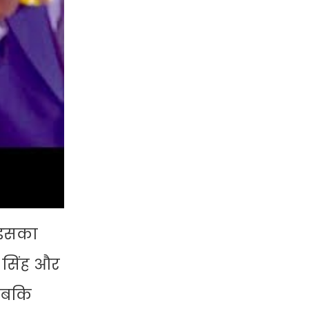
न इसका
ा सिंह और
 जबकि