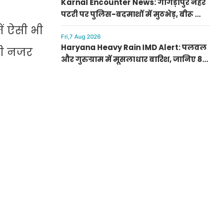
Karnal Encounter News: गोगड़ीपुर नहर
पटरी पर पुलिस-बदमाशों में मुठभेड़, बीरू की
हत्या करने वाले 2 शूटर अस्पताल में मृत घोषित
ें ऐसी भी
Fri,7 Aug 2026
Haryana Heavy Rain IMD Alert: पलवल
ली नजर
और गुरुग्राम में मूसलाधार बारिश, जानिए 8
अगस्त तक आपके जिले में कैसा रहेगा मौसम