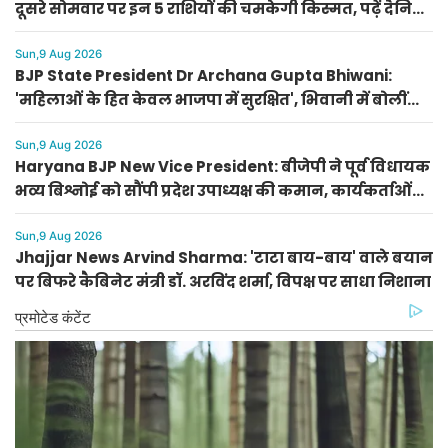
दूसरे सोमवार पर इन 5 राशियों की चमकेगी किस्मत, पढ़ें दैनिक
राशिफल
Sun,9 Aug 2026
BJP State President Dr Archana Gupta Bhiwani:
'महिलाओं के हित केवल भाजपा में सुरक्षित', भिवानी में बोलीं
भाजपा प्रदेशाध्यक्ष डॉ. अर्चना गुप्ता
Sun,9 Aug 2026
Haryana BJP New Vice President: बीजेपी ने पूर्व विधायक
भव्य बिश्नोई को सौंपी प्रदेश उपाध्यक्ष की कमान, कार्यकर्ताओं
का जताया आभार
Sun,9 Aug 2026
Jhajjar News Arvind Sharma: 'टाटा बाय-बाय' वाले बयान
पर बिफरे कैबिनेट मंत्री डॉ. अरविंद शर्मा, विपक्ष पर साधा निशाना