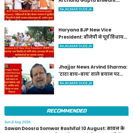
Archana Gupta Bhiwani:
'महिलाओं के हित केवल भाजपा में
RAJKUMAR DUDEJA
सुरक्षित', भिवानी में बोलीं भाजपा
प्रदेशाध्यक्ष डॉ. अर्चना गुप्ता
Haryana BJP New Vice
President: बीजेपी ने पूर्व विधायक
भव्य बिश्नोई को सौंपी प्रदेश
RAJKUMAR DUDEJA
उपाध्यक्ष की कमान, कार्यकर्ताओं
का जताया आभार
Jhajjar News Arvind Sharma:
'टाटा बाय-बाय' वाले बयान पर
बिफरे कैबिनेट मंत्री डॉ. अरविंद
RAJKUMAR DUDEJA
शर्मा, विपक्ष पर साधा निशाना
RECOMMENDED
Sun,9 Aug 2026
Sawan Doosra Somwar Rashifal 10 August: सावन के