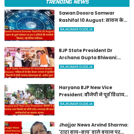
TRENDING NEWS
Sawan Doosra Somwar
Rashifal 10 August: सावन के
दूसरे सोमवार पर इन 5 राशियों की
RAJKUMAR DUDEJA
चमकेगी किस्मत, पढ़ें दैनिक
राशिफल
BJP State President Dr
Archana Gupta Bhiwani:
'महिलाओं के हित केवल भाजपा में
RAJKUMAR DUDEJA
सुरक्षित', भिवानी में बोलीं भाजपा
प्रदेशाध्यक्ष डॉ. अर्चना गुप्ता
Haryana BJP New Vice
President: बीजेपी ने पूर्व विधायक
भव्य बिश्नोई को सौंपी प्रदेश
RAJKUMAR DUDEJA
उपाध्यक्ष की कमान, कार्यकर्ताओं
का जताया आभार
Jhajjar News Arvind Sharma:
'टाटा बाय-बाय' वाले बयान पर