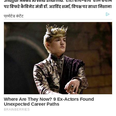
Jhajjar News Arvind Sharma: 'टाटा बाय-बाय' वाले बयान
पर बिफरे कैबिनेट मंत्री डॉ. अरविंद शर्मा, विपक्ष पर साधा निशाना