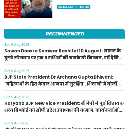
बिफरे कैबिनेट मंत्री डॉ. अरविंद
RAJKUMAR DUDEJA
शर्मा, विपक्ष पर साधा निशाना
RECOMMENDED
Sun,9 Aug 2026
Sawan Doosra Somwar Rashifal 10 August: सावन के
दूसरे सोमवार पर इन 5 राशियों की चमकेगी किस्मत, पढ़ें दैनिक
राशिफल
Sun,9 Aug 2026
BJP State President Dr Archana Gupta Bhiwani:
'महिलाओं के हित केवल भाजपा में सुरक्षित', भिवानी में बोलीं
भाजपा प्रदेशाध्यक्ष डॉ. अर्चना गुप्ता
Sun,9 Aug 2026
Haryana BJP New Vice President: बीजेपी ने पूर्व विधायक
भव्य बिश्नोई को सौंपी प्रदेश उपाध्यक्ष की कमान, कार्यकर्ताओं
का जताया आभार
Sun,9 Aug 2026