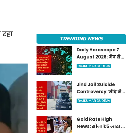
 रहा
TRENDING NEWS
Daily Horoscope 7
August 2026: मेष से
मीन तक कैसा रहेगा
RAJKUMAR DUDEJA
शुक्रवार का दिन? जानिए
अपना आज का राशिफल
Jind Jail Suicide
Controversy: जींद जेल
में पॉक्सो आरोपी कैदी ने
RAJKUMAR DUDEJA
लगाया फंदा, डिप्टी
सुपरिंटेंडेंट समेत 4 पर
Gold Rate High
केस दर्ज
News: सोना ₹1.5 लाख के