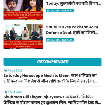
Today: मुख्यमंत्री थलपति विजय
की पर्सनल लाइफ से जुड़ी बड़ी खबर,
RAJKUMAR DUDEJA
पत्नी संगीता संग सुलझा विवाद
Saudi Turkey Pakistan Joint
Defense Deal: तुर्की को मिली
परमाणु छतरी! जानिए पाकिस्तान,
RAJKUMAR DUDEJA
सऊदी और तुर्की के सैन्य गठबंधन
के मायने
RECOMMENDED
Fri,7 Aug 2026
Saturday Horoscope Mesh to Meen: कल शनिवार का
राशिफल! जानिए मेष से मीन राशि वालों के लिए कैसा रहेगा
दिन, किसे मिलेगा आर्थिक लाभ
Fri,7 Aug 2026
Shubman Gill Finger Injury News: कोलंबो में कैचिंग
प्रैक्टिस के दौरान घायल हुए शुभमन गिल, जानिए गॉल टेस्ट में