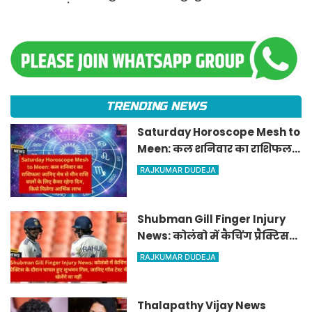
TRENDING NEWS
Saturday Horoscope Mesh to
Meen: कल शनिवार का राशिफल!
जानिए मेष से मीन राशि वालों के
RAJKUMAR DUDEJA
लिए कैसा रहेगा दिन, किसे मिलेगा
आर्थिक लाभ
Shubman Gill Finger Injury
News: कोलंबो में कैचिंग प्रैक्टिस
के दौरान घायल हुए शुभमन गिल,
RAJKUMAR DUDEJA
जानिए गॉल टेस्ट में खेलेंगे या नहीं
Thalapathy Vijay News