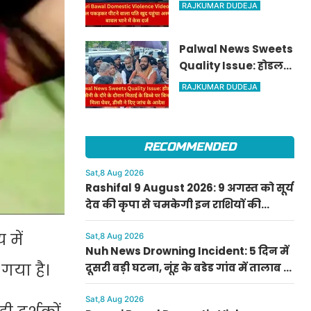
Video: पत्नी को बाल
RAJKUMAR DUDEJA
पकड़कर पीटने वाला
पति खुद पहुंचा अस्पताल,
Palwal News Sweets
बावल थाने में केस दर्ज
Quality Issue: होडल
में सीएम सैनी के दौरे के
RAJKUMAR DUDEJA
दौरान मिठाई के डिब्बे पर
बिना डेट के मिला घेवर,
डीसी ने दिए जांच के
RECOMMENDED
आदेश
Sat,8 Aug 2026
Rashifal 9 August 2026: 9 अगस्त को सूर्य
देव की कृपा से चमकेगी इन राशियों की
किस्मत, जानें मेष से मीन का दैनिक राशिफल
 में
Sat,8 Aug 2026
Nuh News Drowning Incident: 5 दिन में
 गया है।
दूसरी बड़ी घटना, नूंह के बडेड गांव में तालाब में
डूबने से बच्चे की मौत
Sat,8 Aug 2026