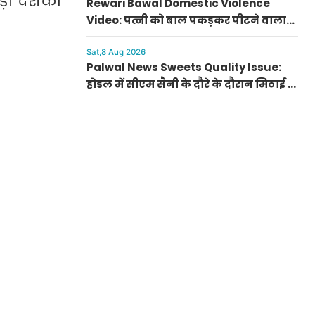
ी दर्शकों
Rewari Bawal Domestic Violence
Video: पत्नी को बाल पकड़कर पीटने वाला
पति खुद पहुंचा अस्पताल, बावल थाने में केस
दर्ज
Sat,8 Aug 2026
Palwal News Sweets Quality Issue:
होडल में सीएम सैनी के दौरे के दौरान मिठाई के
डिब्बे पर बिना डेट के मिला घेवर, डीसी ने दिए
जांच के आदेश