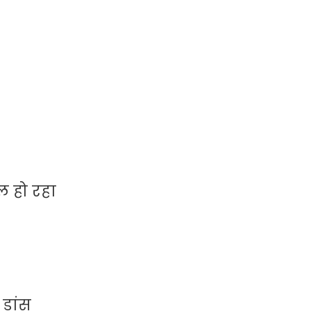
 हो रहा
 डांस