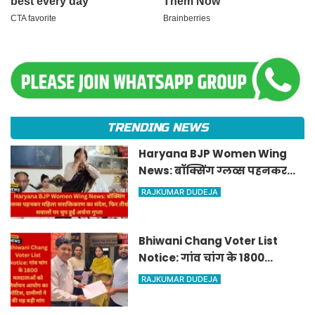
TRENDING NEWS
Haryana BJP Women Wing
News: बॉक्सिंग ग्लव्स पहनकर
महिला सशक्तिकरण का संदेश, फिर
RAJKUMAR DUDEJA
तीखे सवालों पर चुप हुईं अर्चना गुप्ता
Bhiwani Chang Voter List
Notice: गांव चांग के 1800
मतदाताओं को निर्वाचन आयोग का
RAJKUMAR DUDEJA
नोटिस, ग्रामीणों ने की यह बड़ी मांग