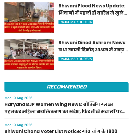
Bhiwani Flood News Update:
भिवानी में पहली ही बारिश में खुले
दावों की पोल, चांग और खरक समेत
RAJKUMAR DUDEJA
कई गांवों के जोहड़ ओवरफ्लो
Bhiwani Dinod Ashram News:
राधा स्वामी दिनोद आश्रम में उमड़ा
श्रद्धालुओं का सैलाब, जानिए संत
RAJKUMAR DUDEJA
कंवर महाराज के अनमोल विचार
RECOMMENDED
Mon,10 Aug 2026
Haryana BJP Women Wing News: बॉक्सिंग ग्लव्स
पहनकर महिला सशक्तिकरण का संदेश, फिर तीखे सवालों पर
चुप हुईं अर्चना गुप्ता
Mon,10 Aug 2026
Bhiwani Chang Voter List Notice: गांव चांग के 1800