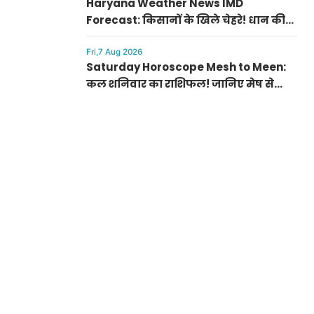
Haryana Weather News IMD
Forecast: किसानों के खिले चेहरे! धान की
फसल को मिला नया जीवन, जानें आज
आपके जिले का मौसम
Fri,7 Aug 2026
Saturday Horoscope Mesh to Meen:
कल शनिवार का राशिफल! जानिए मेष से
मीन राशि वालों के लिए कैसा रहेगा दिन, किसे
मिलेगा आर्थिक लाभ