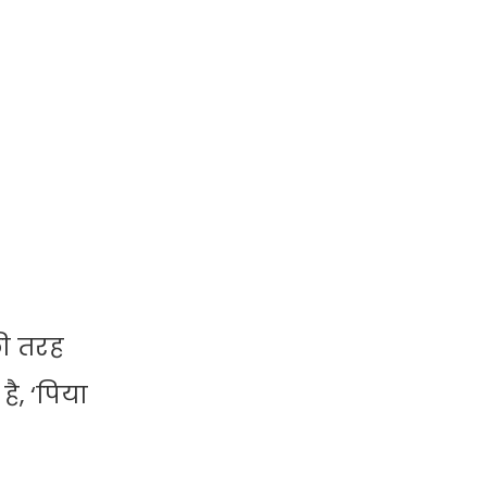
की तरह
ै, ‘पिया