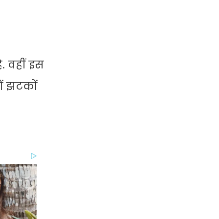
ै. वहीं इस
ों झटकों