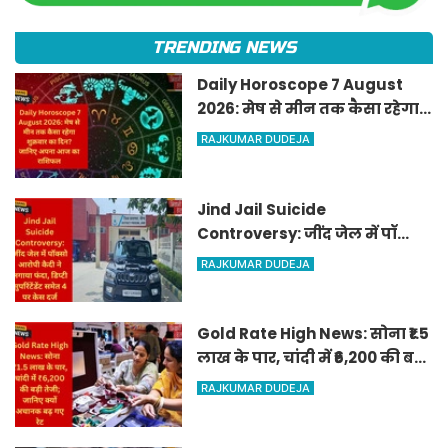
TRENDING NEWS
Daily Horoscope 7 August
2026: मेष से मीन तक कैसा रहेगा
शुक्रवार का दिन? जानिए अपना
RAJKUMAR DUDEJA
आज का राशिफल
Jind Jail Suicide
Controversy: जींद जेल में पॉक्सो
आरोपी कैदी ने लगाया फंदा, डिप्टी
RAJKUMAR DUDEJA
सुपरिंटेंडेंट समेत 4 पर केस दर्ज
Gold Rate High News: सोना ₹1.5
लाख के पार, चांदी में ₹6,200 की बड़ी
तेजी; जानिए क्यों अचानक बढ़ गए
RAJKUMAR DUDEJA
रेट