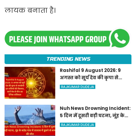
लायक बनाता है।
TRENDING NEWS
Rashifal 9 August 2026: 9
अगस्त को सूर्य देव की कृपा से
चमकेगी इन राशियों की किस्मत,
RAJKUMAR DUDEJA
जानें मेष से मीन का दैनिक
राशिफल
Nuh News Drowning Incident:
5 दिन में दूसरी बड़ी घटना, नूंह के
बडेड गांव में तालाब में डूबने से बच्चे
RAJKUMAR DUDEJA
की मौत