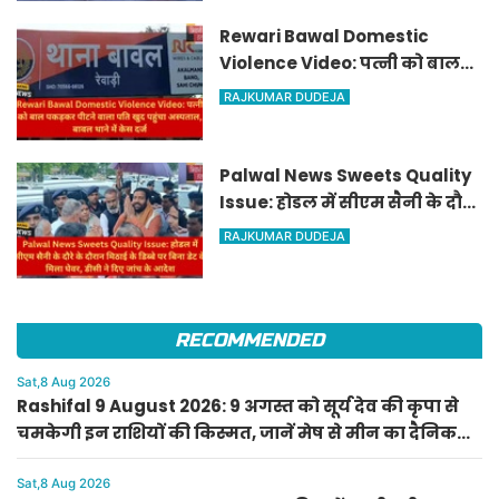
Rewari Bawal Domestic
Violence Video: पत्नी को बाल
पकड़कर पीटने वाला पति खुद
RAJKUMAR DUDEJA
पहुंचा अस्पताल, बावल थाने में केस
दर्ज
Palwal News Sweets Quality
Issue: होडल में सीएम सैनी के दौरे
के दौरान मिठाई के डिब्बे पर बिना
RAJKUMAR DUDEJA
डेट के मिला घेवर, डीसी ने दिए जांच
के आदेश
RECOMMENDED
Sat,8 Aug 2026
Rashifal 9 August 2026: 9 अगस्त को सूर्य देव की कृपा से
चमकेगी इन राशियों की किस्मत, जानें मेष से मीन का दैनिक
राशिफल
Sat,8 Aug 2026