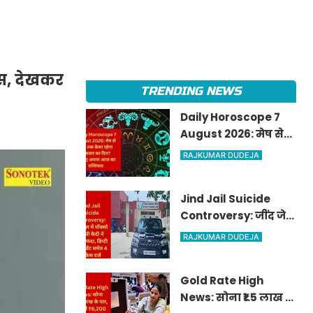
ंस, देखकर
TRENDING NEWS
Daily Horoscope 7
August 2026: मेष से
मीन तक कैसा रहेगा
RAJKUMAR DUDEJA
शुक्रवार का दिन? जानिए
अपना आज का राशिफल
Jind Jail Suicide
Controversy: जींद जेल
में पॉक्सो आरोपी कैदी ने
RAJKUMAR DUDEJA
लगाया फंदा, डिप्टी
सुपरिंटेंडेंट समेत 4 पर
Gold Rate High
केस दर्ज
News: सोना ₹1.5 लाख के