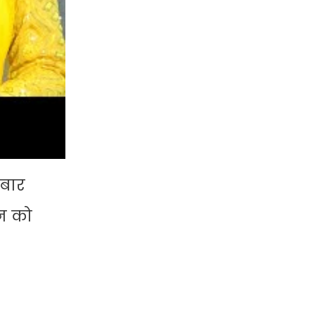
 बार
ान को