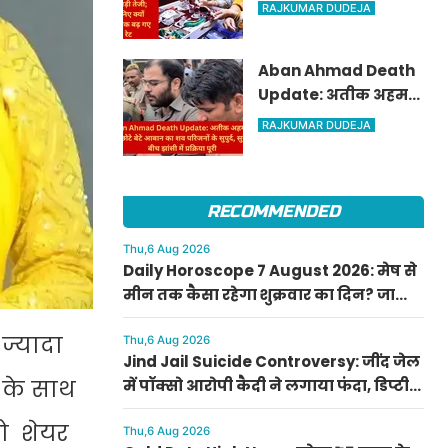
पार, चांदी में ₹6,200 की
RAJKUMAR DUDEJA
बड़ी तेजी; जानिए क्यों
अचानक बढ़ गए रेट
Aban Ahmad Death
Update: अतीक अहमद
के सबसे छोटे बेटे आबान
RAJKUMAR DUDEJA
का शव परिजनों के सुपुर्द,
सुरक्षा के बीच झांसी में
प्रक्रिया पूरी
RECOMMENDED
Thu,6 Aug 2026
Daily Horoscope 7 August 2026: मेष से
मीन तक कैसा रहेगा शुक्रवार का दिन? जानिए
अपना आज का राशिफल
 ज्यादा
Thu,6 Aug 2026
Jind Jail Suicide Controversy: जींद जेल
ो के साथ
में पॉक्सो आरोपी कैदी ने लगाया फंदा, डिप्टी
सुपरिंटेंडेंट समेत 4 पर केस दर्ज
यो शेयर
Thu,6 Aug 2026