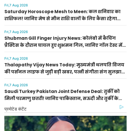
Fri,7 Aug 2026
Saturday Horoscope Mesh to Meen: कल शनिवार का
राशिफल! जानिए मेष से मीन राशि वालों के लिए कैसा रहेगा
दिन, किसे मिलेगा आर्थिक लाभ
Fri,7 Aug 2026
Shubman Gill Finger Injury News: कोलंबो में कैचिंग
प्रैक्टिस के दौरान घायल हुए शुभमन गिल, जानिए गॉल टेस्ट में
खेलेंगे या नहीं
Fri,7 Aug 2026
Thalapathy Vijay News Today: मुख्यमंत्री थलपति विजय
की पर्सनल लाइफ से जुड़ी बड़ी खबर, पत्नी संगीता संग सुलझा
विवाद
Fri,7 Aug 2026
Saudi Turkey Pakistan Joint Defense Deal: तुर्की को
मिली परमाणु छतरी! जानिए पाकिस्तान, सऊदी और तुर्की के
सैन्य गठबंधन के मायने