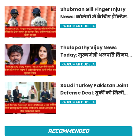
आर्थिक लाभ
Shubman Gill Finger Injury
News: कोलंबो में कैचिंग प्रैक्टिस
के दौरान घायल हुए शुभमन गिल,
RAJKUMAR DUDEJA
जानिए गॉल टेस्ट में खेलेंगे या नहीं
Thalapathy Vijay News
Today: मुख्यमंत्री थलपति विजय
की पर्सनल लाइफ से जुड़ी बड़ी खबर,
RAJKUMAR DUDEJA
पत्नी संगीता संग सुलझा विवाद
Saudi Turkey Pakistan Joint
Defense Deal: तुर्की को मिली
परमाणु छतरी! जानिए पाकिस्तान,
RAJKUMAR DUDEJA
सऊदी और तुर्की के सैन्य गठबंधन
के मायने
RECOMMENDED