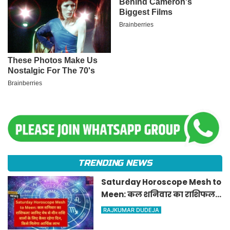
TRENDING NEWS
Saturday Horoscope Mesh to
Meen: कल शनिवार का राशिफल!
जानिए मेष से मीन राशि वालों के
RAJKUMAR DUDEJA
लिए कैसा रहेगा दिन, किसे मिलेगा