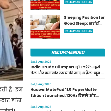
शिवरात्रि और
RAJKUMAR DUDEJA
महाशिवरात्रि में क्या है
अंतर? जानें पूजा का सही
Sleeping Position for
तरीका और महत्व
Good Sleep: खर्राटों
और रीढ़ के दर्द से बचना है
RAJKUMAR DUDEJA
तो बदलें सोने का तरीका,
जानें सही स्लीपिंग
पोजीशन
RECOMMENDED
Sat,8 Aug 2026
India Crude Oil Import Q1 FY27: महंगे
तेल और कमजोर रुपये की मार, अप्रैल-जून में
भारत का खर्च उछला; रूस बना नंबर 1
सप्लायर
Sat,8 Aug 2026
ती है। इन
Huawei MatePad 11.5 PaperMatte
Edition Launched: 120Hz डिस्प्ले और
दार डांस
10,100mAh बैटरी के साथ भारत में उपलब्ध,
देखें डिटेल्स
Sat,8 Aug 2026