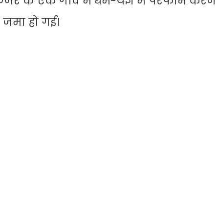
र के एक गांव में धर्म-यज्ञ में परफॉम करने प
़ जमा हो गई।