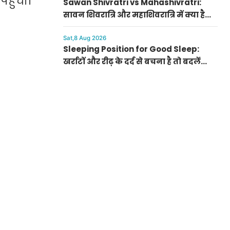
हुंची।
Sawan Shivratri vs Mahashivratri:
सावन शिवरात्रि और महाशिवरात्रि में क्या है
अंतर? जानें पूजा का सही तरीका और महत्व
Sat,8 Aug 2026
Sleeping Position for Good Sleep:
खर्राटों और रीढ़ के दर्द से बचना है तो बदलें
सोने का तरीका, जानें सही स्लीपिंग पोजीशन