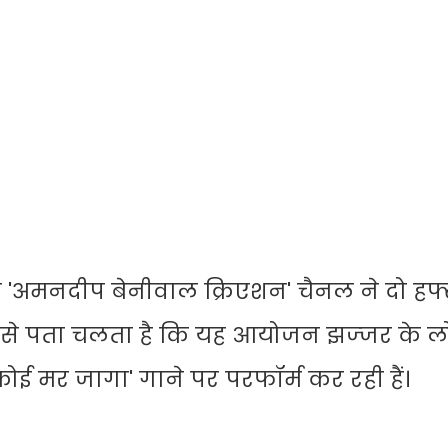
र 'अमनदीप बेनीवाल क्रिएशन' चैनल ने दो हफ्
ैनर से पता चलता है कि यह आयोजन झज्‍जर के 
 कोई मर जागा' गाने पर परफॉर्म कर रही हैं।