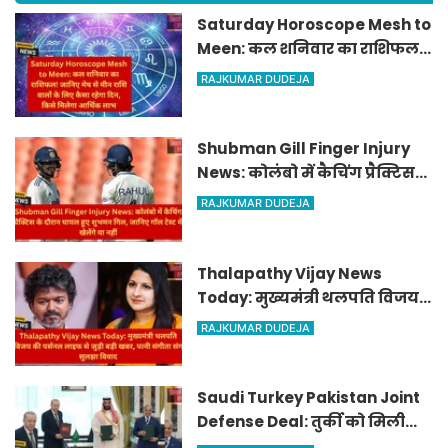
Saturday Horoscope Mesh to
Meen: कल शनिवार का राशिफल!
जानिए मेष से मीन राशि वालों के
RAJKUMAR DUDEJA
लिए कैसा रहेगा दिन, किसे मिलेगा
आर्थिक लाभ
Shubman Gill Finger Injury
News: कोलंबो में कैचिंग प्रैक्टिस
के दौरान घायल हुए शुभमन गिल,
RAJKUMAR DUDEJA
जानिए गॉल टेस्ट में खेलेंगे या नहीं
Thalapathy Vijay News
Today: मुख्यमंत्री थलपति विजय
की पर्सनल लाइफ से जुड़ी बड़ी खबर,
RAJKUMAR DUDEJA
पत्नी संगीता संग सुलझा विवाद
Saudi Turkey Pakistan Joint
Defense Deal: तुर्की को मिली
परमाणु छतरी! जानिए पाकिस्तान,