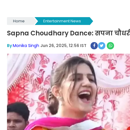
Home
Entertainment News
Sapna Choudhary Dance: सपना चौधरी ने क
By
Monika Singh
Jun 26, 2025, 12:56 IST