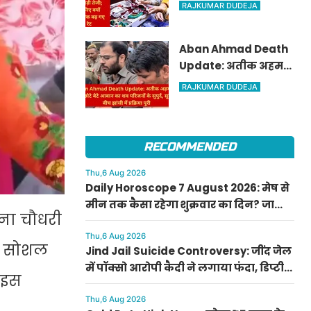
पार, चांदी में ₹6,200 की
RAJKUMAR DUDEJA
बड़ी तेजी; जानिए क्यों
अचानक बढ़ गए रेट
Aban Ahmad Death
Update: अतीक अहमद
के सबसे छोटे बेटे आबान
RAJKUMAR DUDEJA
का शव परिजनों के सुपुर्द,
सुरक्षा के बीच झांसी में
प्रक्रिया पूरी
RECOMMENDED
Thu,6 Aug 2026
Daily Horoscope 7 August 2026: मेष से
मीन तक कैसा रहेगा शुक्रवार का दिन? जानिए
पना चौधरी
अपना आज का राशिफल
Thu,6 Aug 2026
ें सोशल
Jind Jail Suicide Controversy: जींद जेल
में पॉक्सो आरोपी कैदी ने लगाया फंदा, डिप्टी
 इस
सुपरिंटेंडेंट समेत 4 पर केस दर्ज
Thu,6 Aug 2026