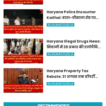
Haryana Police Encounter
Kaithal: बाता-चौसाला रोड पर
पुलिस और बदमाश में मुठभेड़, अवैध
RAJKUMAR DUDEJA
पिस्टल के साथ आरोपी गिरफ्तार
Haryana Illegal Drugs News:
भिवानी में 35 प्रकार की एलोपैथिक
और प्रतिबंधित नशीली दवाइयां
RAJKUMAR DUDEJA
जब्त, NDPS एक्ट में FIR दर्ज
Haryana Property Tax
Rebate: 31 अगस्त तक प्रॉपर्टी
टैक्स भरने पर ब्याज में 75% की
RAJKUMAR DUDEJA
छूट, पंचकूला नगर निगम का
सीलिंग अलर्ट
RECOMMENDED