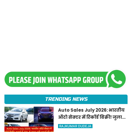
TRENDING NEWS
Auto Sales July 2026: भारतीय
ऑटो सेक्टर में रिकॉर्ड बिक्री! जुलाई
में 25% से ज्यादा बढ़ी वाहनों की
RAJKUMAR DUDEJA
मांग, कारों और EV की भारी सेल