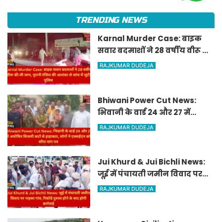
TRENDING NEWS
Karnal Murder Case: बाइक
सवार बदमाशों ने 28 वर्षीय वीरू की
ली जान, पुरानी रंजिश की आशंका से
RAJKUMAR DUDEJA
जांच में जुटी पुलिस
Bhiwani Power Cut News:
भिवानी के वार्ड 24 और 27 में
अघोषित बिजली कटों से हाहाकार,
RAJKUMAR DUDEJA
लोगों ने एक्सईएन को सौंपा मांग
पत्र
Jui Khurd & Jui Bichli News:
जूई में पंचायती जमीन विवाद पर
भड़का गांव, रिकॉर्ड दुरुस्त होने के
RAJKUMAR DUDEJA
बाद होगी कार्रवाई