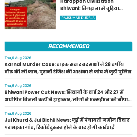
Harappan Civilization
Bhiwani: तिगड़ाना में चूड़ियां
बनाने का था प्राचीन केंद्र, अब
RAJKUMAR DUDEJA
अस्तित्व खोने की कगार पर
हड़प्पाकालीन धरोहर
RECOMMENDED
Thu,6 Aug 2026
Karnal Murder Case: बाइक सवार बदमाशों ने 28 वर्षीय
वीरू की ली जान, पुरानी रंजिश की आशंका से जांच में जुटी पुलिस
Thu,6 Aug 2026
Bhiwani Power Cut News: भिवानी के वार्ड 24 और 27 में
अघोषित बिजली कटों से हाहाकार, लोगों ने एक्सईएन को सौंपा
मांग पत्र
Thu,6 Aug 2026
Jui Khurd & Jui Bichli News: जूई में पंचायती जमीन विवाद
पर भड़का गांव, रिकॉर्ड दुरुस्त होने के बाद होगी कार्रवाई