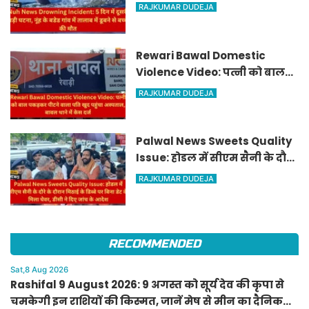
बडेड गांव में तालाब में डूबने से बच्चे
RAJKUMAR DUDEJA
की मौत
Rewari Bawal Domestic
Violence Video: पत्नी को बाल
पकड़कर पीटने वाला पति खुद
RAJKUMAR DUDEJA
पहुंचा अस्पताल, बावल थाने में केस
दर्ज
Palwal News Sweets Quality
Issue: होडल में सीएम सैनी के दौरे
के दौरान मिठाई के डिब्बे पर बिना
RAJKUMAR DUDEJA
डेट के मिला घेवर, डीसी ने दिए जांच
के आदेश
RECOMMENDED
Sat,8 Aug 2026
Rashifal 9 August 2026: 9 अगस्त को सूर्य देव की कृपा से
चमकेगी इन राशियों की किस्मत, जानें मेष से मीन का दैनिक