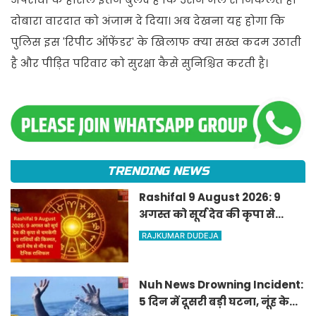
दोबारा वारदात को अंजाम दे दिया। अब देखना यह होगा कि
पुलिस इस 'रिपीट ऑफेंडर' के खिलाफ क्या सख्त कदम उठाती
है और पीड़ित परिवार को सुरक्षा कैसे सुनिश्चित करती है।
TRENDING NEWS
Rashifal 9 August 2026: 9
अगस्त को सूर्य देव की कृपा से
चमकेगी इन राशियों की किस्मत,
RAJKUMAR DUDEJA
जानें मेष से मीन का दैनिक
राशिफल
Nuh News Drowning Incident:
5 दिन में दूसरी बड़ी घटना, नूंह के