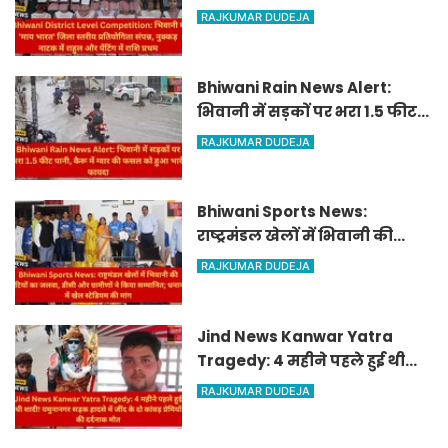
भारत' जिला स्तरीय प्रतियोगिता
RAJKUMAR DUDEJA
संपन्न, नुक्कड़ नाटक में राहुल और
पेंटिंग में राशि प्रथम
Bhiwani Rain News Alert:
भिवानी में सड़कों पर भरा 1.5 फीट
पानी, कैरू में ग्वार की फसल को
RAJKUMAR DUDEJA
हुआ भारी फायदा
Bhiwani Sports News:
राष्ट्रमंडल खेलों में भिवानी की
बेटियों का जलवा, डीसी और
RAJKUMAR DUDEJA
ग्रामीणों ने किया सम्मानित;
धनाना में खेल स्टेडियम की मांग
Jind News Kanwar Yatra
Tragedy: 4 महीने पहले हुई थी
शादी! यमुनानगर सड़क हादसे में
RAJKUMAR DUDEJA
जींद के दो कांवड़ प्रेमियों की दर्दनाक
मौत