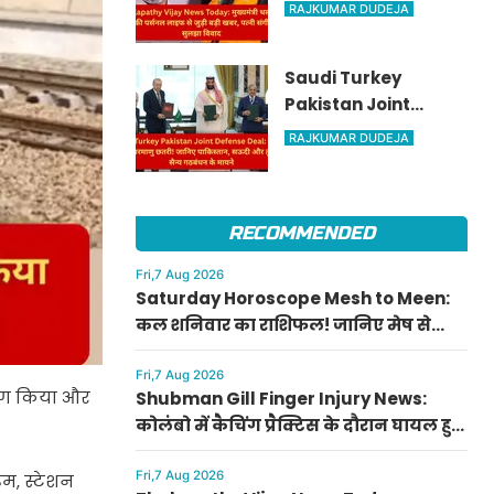
मुख्यमंत्री थलपति विजय
RAJKUMAR DUDEJA
की पर्सनल लाइफ से
जुड़ी बड़ी खबर, पत्नी
Saudi Turkey
संगीता संग सुलझा
Pakistan Joint
विवाद
Defense Deal: तुर्की
RAJKUMAR DUDEJA
को मिली परमाणु छतरी!
जानिए पाकिस्तान,
सऊदी और तुर्की के सैन्य
RECOMMENDED
गठबंधन के मायने
Fri,7 Aug 2026
Saturday Horoscope Mesh to Meen:
कल शनिवार का राशिफल! जानिए मेष से
मीन राशि वालों के लिए कैसा रहेगा दिन, किसे
मिलेगा आर्थिक लाभ
Fri,7 Aug 2026
्षण किया और
Shubman Gill Finger Injury News:
कोलंबो में कैचिंग प्रैक्टिस के दौरान घायल हुए
शुभमन गिल, जानिए गॉल टेस्ट में खेलेंगे या
नहीं
Fri,7 Aug 2026
ूम, स्टेशन