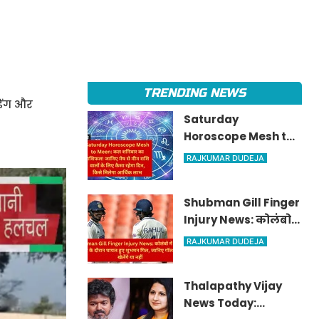
TRENDING NEWS
िंग और
Saturday
Horoscope Mesh to
Meen: कल शनिवार का
RAJKUMAR DUDEJA
राशिफल! जानिए मेष से
मीन राशि वालों के लिए
Shubman Gill Finger
कैसा रहेगा दिन, किसे
Injury News: कोलंबो
मिलेगा आर्थिक लाभ
में कैचिंग प्रैक्टिस के
RAJKUMAR DUDEJA
दौरान घायल हुए शुभमन
गिल, जानिए गॉल टेस्ट
Thalapathy Vijay
में खेलेंगे या नहीं
News Today: