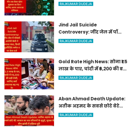
शुक्रवार का दिन? जानिए अपना
RAJKUMAR DUDEJA
आज का राशिफल
Jind Jail Suicide
Controversy: जींद जेल में पॉक्सो
आरोपी कैदी ने लगाया फंदा, डिप्टी
RAJKUMAR DUDEJA
सुपरिंटेंडेंट समेत 4 पर केस दर्ज
Gold Rate High News: सोना ₹1.5
लाख के पार, चांदी में ₹6,200 की बड़ी
तेजी; जानिए क्यों अचानक बढ़ गए
RAJKUMAR DUDEJA
रेट
Aban Ahmad Death Update:
अतीक अहमद के सबसे छोटे बेटे
आबान का शव परिजनों के सुपुर्द,
RAJKUMAR DUDEJA
सुरक्षा के बीच झांसी में प्रक्रिया पूरी