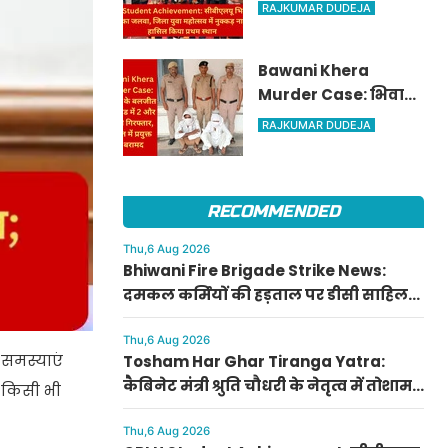
सीबीएलयू भिवानी के
RAJKUMAR DUDEJA
छात्रों का जलवा, जिला
युवा महोत्सव में नुक्कड़
Bawani Khera
नाटक में हासिल किया
Murder Case: भिवानी
प्रथम स्थान
के बलजीत हत्याकांड में 2
RAJKUMAR DUDEJA
और आरोपी गिरफ्तार,
वारदात में प्रयुक्त डंडे
बरामद
RECOMMENDED
Thu,6 Aug 2026
Bhiwani Fire Brigade Strike News:
दमकल कर्मियों की हड़ताल पर डीसी साहिल
गुप्ता का कड़ा रुख, अनुपस्थित रहने पर होगी
सख्त कार्रवाई
Thu,6 Aug 2026
 समस्याएं
Tosham Har Ghar Tiranga Yatra:
कैबिनेट मंत्री श्रुति चौधरी के नेतृत्व में तोशाम
ं किसी भी
में 13 अगस्त को निकलेगी 'हर घर तिरंगा
यात्रा'
Thu,6 Aug 2026