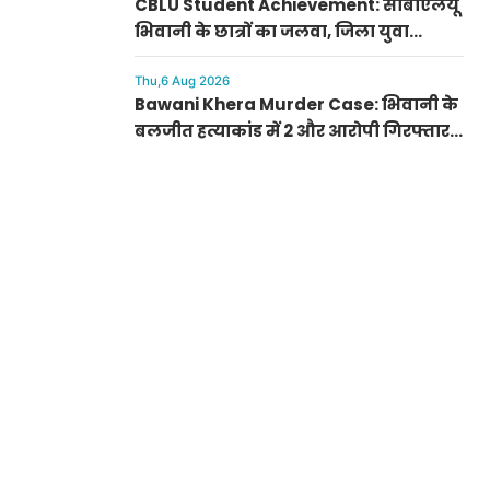
CBLU Student Achievement: सीबीएलयू
भिवानी के छात्रों का जलवा, जिला युवा
महोत्सव में नुक्कड़ नाटक में हासिल किया
प्रथम स्थान
Thu,6 Aug 2026
Bawani Khera Murder Case: भिवानी के
बलजीत हत्याकांड में 2 और आरोपी गिरफ्तार,
वारदात में प्रयुक्त डंडे बरामद