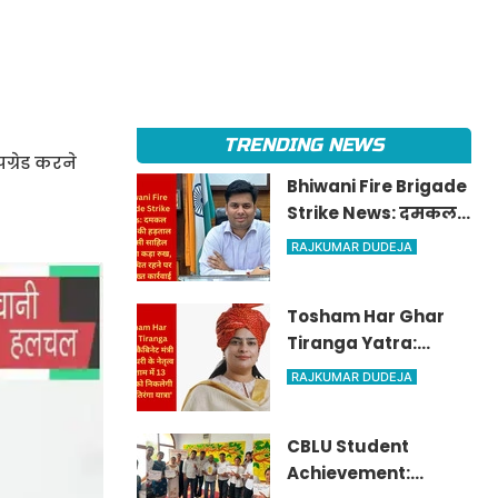
TRENDING NEWS
ग्रेड करने
Bhiwani Fire Brigade
Strike News: दमकल
कर्मियों की हड़ताल पर
RAJKUMAR DUDEJA
डीसी साहिल गुप्ता का
कड़ा रुख, अनुपस्थित
Tosham Har Ghar
रहने पर होगी सख्त
Tiranga Yatra:
कार्रवाई
कैबिनेट मंत्री श्रुति चौधरी
RAJKUMAR DUDEJA
के नेतृत्व में तोशाम में 13
अगस्त को निकलेगी 'हर
CBLU Student
घर तिरंगा यात्रा'
Achievement: