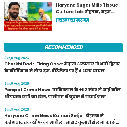
Haryana Sugar Mills Tissue
Culture Lab: रोहतक, महम,
पानीपत और करनाल शुगर मिलों में
RAJKUMAR DUDEJA
लगेंगी टिशू कल्चर लैब, सीएम
नायब सैनी का फैसला
RECOMMENDED
Sun,9 Aug 2026
Charkhi Dadri Firing Case: मेदांता अस्पताल में भर्ती हिसार
के कीर्तिमान ने तोड़ा दम, वेंटिलेटर पर हैं 4 अन्य घायल
Sun,9 Aug 2026
Panipat Crime News: पाकिस्तान के +92 नंबर से आई कॉल
और चला ठगी का खेल, पानीपत में युवक ने गंवाई जान
Sun,9 Aug 2026
Haryana Crime News Kumari Selja: 'रोहतक से
फतेहाबाद तक खौफ का माहौल', सांसद कुमारी सैलजा का सैनी