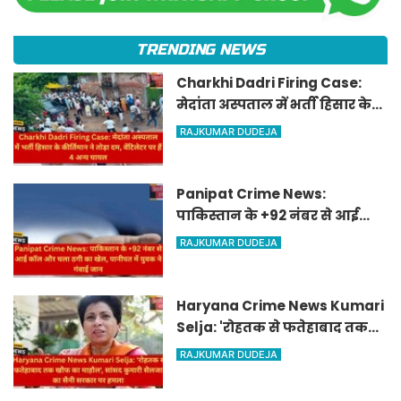
TRENDING NEWS
Charkhi Dadri Firing Case:
मेदांता अस्पताल में भर्ती हिसार के
कीर्तिमान ने तोड़ा दम, वेंटिलेटर पर
RAJKUMAR DUDEJA
हैं 4 अन्य घायल
Panipat Crime News:
पाकिस्तान के +92 नंबर से आई
कॉल और चला ठगी का खेल,
RAJKUMAR DUDEJA
पानीपत में युवक ने गंवाई जान
Haryana Crime News Kumari
Selja: 'रोहतक से फतेहाबाद तक
खौफ का माहौल', सांसद कुमारी
RAJKUMAR DUDEJA
सैलजा का सैनी सरकार पर हमला