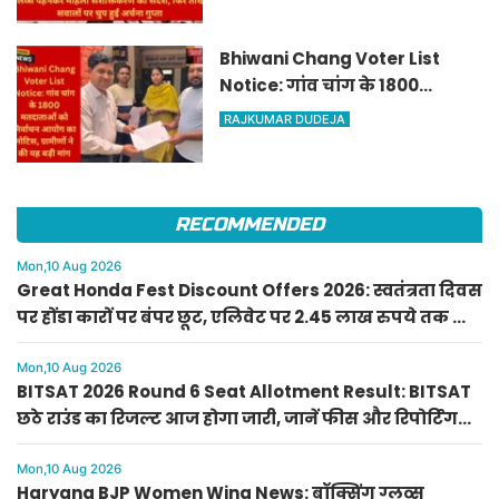
तीखे सवालों पर चुप हुईं अर्चना गुप्ता
Bhiwani Chang Voter List
Notice: गांव चांग के 1800
मतदाताओं को निर्वाचन आयोग का
RAJKUMAR DUDEJA
नोटिस, ग्रामीणों ने की यह बड़ी मांग
RECOMMENDED
Mon,10 Aug 2026
Great Honda Fest Discount Offers 2026: स्वतंत्रता दिवस
पर होंडा कारों पर बंपर छूट, एलिवेट पर 2.45 लाख रुपये तक की
बचत
Mon,10 Aug 2026
BITSAT 2026 Round 6 Seat Allotment Result: BITSAT
छठे राउंड का रिजल्ट आज होगा जारी, जानें फीस और रिपोर्टिंग
की अंतिम तिथि
Mon,10 Aug 2026
Haryana BJP Women Wing News: बॉक्सिंग ग्लव्स