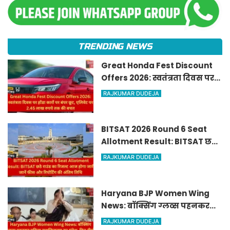
TRENDING NEWS
Great Honda Fest Discount
Offers 2026: स्वतंत्रता दिवस पर
होंडा कारों पर बंपर छूट, एलिवेट पर
RAJKUMAR DUDEJA
2.45 लाख रुपये तक की बचत
BITSAT 2026 Round 6 Seat
Allotment Result: BITSAT छठे
राउंड का रिजल्ट आज होगा जारी,
RAJKUMAR DUDEJA
जानें फीस और रिपोर्टिंग की अंतिम
तिथि
Haryana BJP Women Wing
News: बॉक्सिंग ग्लव्स पहनकर
महिला सशक्तिकरण का संदेश, फिर
RAJKUMAR DUDEJA