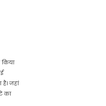
ा किया
कई
है। जहां
टे का