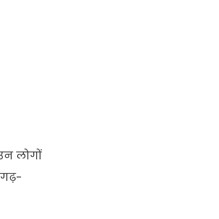
उन लोगों
भगढ़-