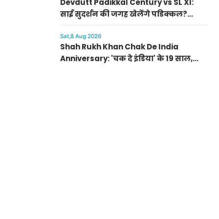
Devdutt Padikkal Century vs SL XI:
साई सुदर्शन की जगह खेलेंगे पडिक्कल?
कोलंबो प्रैक्टिस मैच में जड़ा तूफानी शतक
Sat,8 Aug 2026
Shah Rukh Khan Chak De India
Anniversary: 'चक दे इंडिया' के 19 साल,
चित्राशी रावत बोलीं— "हमें तो सेट पर ही मिल
गया था हमारा परिवार"