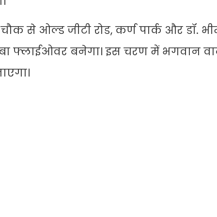
।
ौक से ओल्ड जीटी रोड, कर्ण पार्क और डॉ. भ
ा फ्लाईओवर बनेगा। इस चरण में भगवान वा
जाएगा।