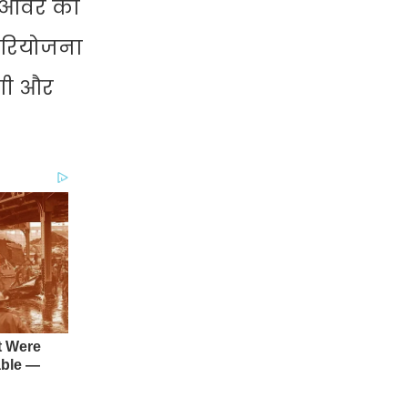
ाईओवर का
 परियोजना
ेगी और