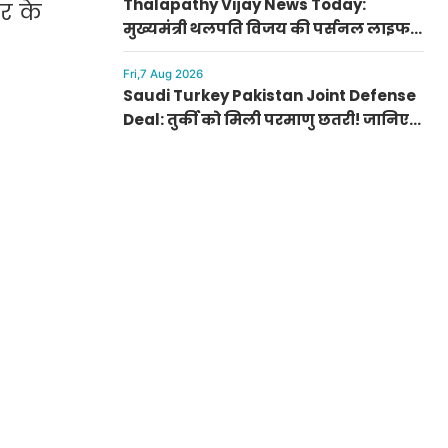
Thalapathy Vijay News Today:
र के
मुख्यमंत्री थलपति विजय की पर्सनल लाइफ
से जुड़ी बड़ी खबर, पत्नी संगीता संग सुलझा
विवाद
Fri,7 Aug 2026
Saudi Turkey Pakistan Joint Defense
Deal: तुर्की को मिली परमाणु छतरी! जानिए
पाकिस्तान, सऊदी और तुर्की के सैन्य गठबंधन
के मायने