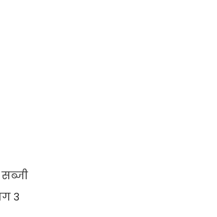
सब्जी
भग 3