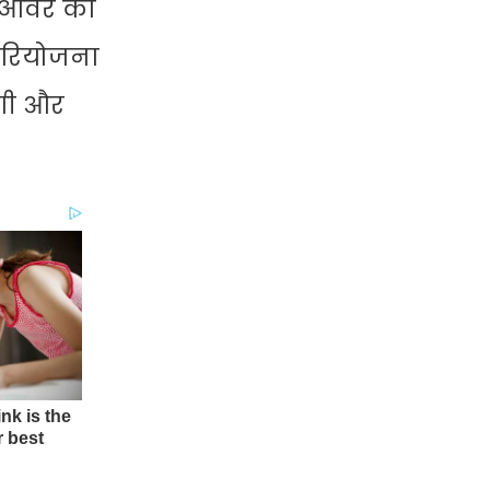
ाईओवर का
 परियोजना
ेगी और