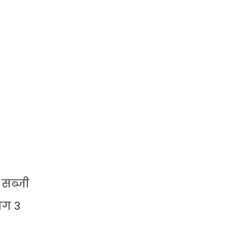
सब्जी
भग 3