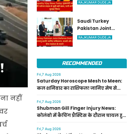
मुख्यमंत्री थलपति विजय
RAJKUMAR DUDEJA
की पर्सनल लाइफ से
जुड़ी बड़ी खबर, पत्नी
Saudi Turkey
संगीता संग सुलझा
Pakistan Joint
विवाद
Defense Deal: तुर्की
RAJKUMAR DUDEJA
को मिली परमाणु छतरी!
जानिए पाकिस्तान,
सऊदी और तुर्की के सैन्य
RECOMMENDED
गठबंधन के मायने
Fri,7 Aug 2026
Saturday Horoscope Mesh to Meen:
कल शनिवार का राशिफल! जानिए मेष से
मीन राशि वालों के लिए कैसा रहेगा दिन, किसे
ना नहीं
मिलेगा आर्थिक लाभ
Fri,7 Aug 2026
Shubman Gill Finger Injury News:
ओवर
कोलंबो में कैचिंग प्रैक्टिस के दौरान घायल हुए
शुभमन गिल, जानिए गॉल टेस्ट में खेलेंगे या
्च
नहीं
Fri,7 Aug 2026