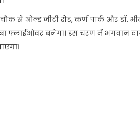
।
ौक से ओल्ड जीटी रोड, कर्ण पार्क और डॉ. भ
ा फ्लाईओवर बनेगा। इस चरण में भगवान वा
जाएगा।