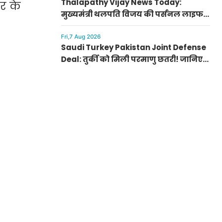
Thalapathy Vijay News Today:
र के
मुख्यमंत्री थलपति विजय की पर्सनल लाइफ
से जुड़ी बड़ी खबर, पत्नी संगीता संग सुलझा
विवाद
Fri,7 Aug 2026
Saudi Turkey Pakistan Joint Defense
Deal: तुर्की को मिली परमाणु छतरी! जानिए
पाकिस्तान, सऊदी और तुर्की के सैन्य गठबंधन
के मायने