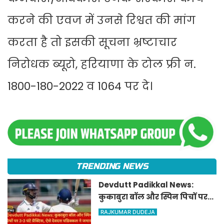
करने की एवज में उनसे रिश्वत की मांग
करता है तो इसकी सूचना भ्रष्टाचार
निरोधक ब्यूरो, हरियाणा के टोल फ्री न.
1800-180-2022 व 1064 पर दे।
TRENDING NEWS
Devdutt Padikkal News:
कुकाबुरा बॉल और स्पिन पिचों पर
3-3 घंटे प्रैक्टिस, ऐसे देवदत्त
RAJKUMAR DUDEJA
पडिक्कल ने जमाया शतक