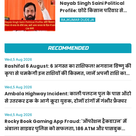
Nayab Singh Saini Political
Profile: छोटे किसान परिवार से
सत्ता के शीर्ष तक; क्यों आम जनता
RAJKUMAR DUDEJA
के दिल में छाए CM सैनी
RECOMMENDED
Wed,5 Aug 2026
Rashifal 6 August: 6 अगस्त का राशिफल! भगवान विष्णु की
कृपा से चमकेगी इन राशियों की किस्मत, जानें अपनी राशि का
हाल
Wed,5 Aug 2026
Ambala Highway Incident: काली पलटन पुल के पास ऑटो
से उतरकर ट्रक के आगे कूदा युवक, दोनों टांगों में गंभीर फ्रैक्चर
Wed,5 Aug 2026
Rocky Book Gaming App Fraud: 'ऑपरेशन ट्रैकडाउन' में
अंबाला साइबर पुलिस को सफलता, 186 ATM और पासबुक
बरामद