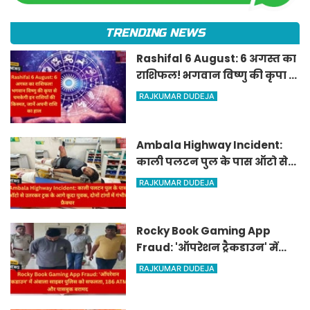
TRENDING NEWS
Rashifal 6 August: 6 अगस्त का
राशिफल! भगवान विष्णु की कृपा से
चमकेगी इन राशियों की किस्मत,
RAJKUMAR DUDEJA
जानें अपनी राशि का हाल
Ambala Highway Incident:
काली पलटन पुल के पास ऑटो से
उतरकर ट्रक के आगे कूदा युवक,
RAJKUMAR DUDEJA
दोनों टांगों में गंभीर फ्रैक्चर
Rocky Book Gaming App
Fraud: 'ऑपरेशन ट्रैकडाउन' में
अंबाला साइबर पुलिस को सफलता,
RAJKUMAR DUDEJA
186 ATM और पासबुक बरामद