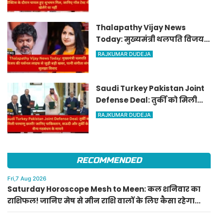
जानिए गॉल टेस्ट में खेलेंगे या नहीं
Thalapathy Vijay News
Today: मुख्यमंत्री थलपति विजय
की पर्सनल लाइफ से जुड़ी बड़ी खबर,
RAJKUMAR DUDEJA
पत्नी संगीता संग सुलझा विवाद
Saudi Turkey Pakistan Joint
Defense Deal: तुर्की को मिली
परमाणु छतरी! जानिए पाकिस्तान,
RAJKUMAR DUDEJA
सऊदी और तुर्की के सैन्य गठबंधन
के मायने
RECOMMENDED
Fri,7 Aug 2026
Saturday Horoscope Mesh to Meen: कल शनिवार का
राशिफल! जानिए मेष से मीन राशि वालों के लिए कैसा रहेगा
दिन, किसे मिलेगा आर्थिक लाभ