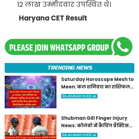
12 लाख उम्मीदवार उपस्थित थे।
Haryana CET Result
TRENDING NEWS
Saturday Horoscope Mesh to
Meen: कल शनिवार का राशिफल!
जानिए मेष से मीन राशि वालों के
RAJKUMAR DUDEJA
लिए कैसा रहेगा दिन, किसे मिलेगा
आर्थिक लाभ
Shubman Gill Finger Injury
News: कोलंबो में कैचिंग प्रैक्टिस
के दौरान घायल हुए शुभमन गिल,
RAJKUMAR DUDEJA